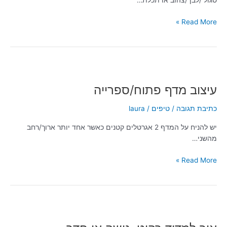
סגול /לבן /צהוב או תכלת…
Read More »
עיצוב
מדף
עיצוב מדף פתוח/ספרייה
פתוח/ספרייה
כתיבת תגובה
/
טיפים
/
laura
יש להניח על המדף 2 אגרטלים קטנים כאשר אחד יותר ארוך/רחב
מהשני…
Read More »
איך
למדוד
רהיט,