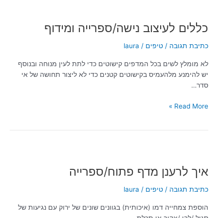
כללים
לעיצוב
כללים לעיצוב נישה/ספרייה ומידוף
נישה/ספרייה
ומידוף
כתיבת תגובה
/
טיפים
/
laura
לא מומלץ לשים בכל המדפים קישוטים כדי לתת לעין מנוחה ובנוסף
יש להימנע מלהעמיס בקישוטים קטנים כדי לא ליצור תחושה של אי
סדר…
Read More »
איך
לרענן
איך לרענן מדף פתוח/ספרייה
מדף
פתוח/ספרייה
כתיבת תגובה
/
טיפים
/
laura
הוספת צמחייה דמו (איכותית) בגוונים שונים של ירוק עם נגיעות של