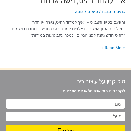
איך למדוד רהיט, נישה או חדר
נישה
כתיבת תגובה
/
טיפים
/
laura
או
חדר
והפעם בטיפ השבועי – "איך למדוד רהיט, נישה או חדר"
נתקלתי בהמון אנשים שנאלצים למכור רהיט חדש ובכותרת רושמים …
"רהיט חדש נקנה לפני יומיים , נמכר עקב טעות במידות".
Read More »
טיפ קטן על עיצוב בית
לקבלת טיפים אנא מלאו את הפרטים
שם
מייל
שלח